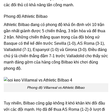
các đối thủ có khả năng tấn công mạnh.
Phong độ Athletic Bilbao
Athletic Bilbao đang có phong độ khá ổn định với 10 trận
gần nhất giành được 5 chiến thắng, 3 trận hòa và để thua
2 trận. Những chiến thắng quan trọng của đội bóng xứ
Basque có thể kể đến trước Sevilla (1-0), AS Roma (3-1),
Valladolid (7-1), Espanyol (1-0) và Girona (3-0). Điều đáng
chú ý là chiến thắng đậm 7-1 trước Valladolid cho thấy sức
mạnh đáng gờm của hàng công Bilbao khi chơi đúng
phong độ.
Phong độ Villarreal vs Athletic Bilbao
Tuy nhiên, Bilbao cũng gặp không ít khó khăn khi đối đầu
với các đội mạnh. Họ đã để thua AS Roma (1-2) ở lượt đi