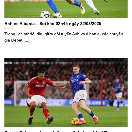
Anh vs Albania – Soi kèo 02h45 ngày 22/03/2025
Trong lịch sử đối đầu giữa đội tuyển Anh vs Albania, các chuyên
gia Debet [...]