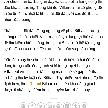
với chuỗi trận bất bại gần đây và đặc biệt là hàng công thi
đấu khá ấn tượng. Trong khi đó, Villarreal lại có phong độ
thiếu ổn định, nhất là khi phải đối đầu với các đội thuộc
nhóm đầu bảng.
Thành tích đối đầu đang nghiêng về phía Bilbao, nhưng
không quá cách biệt. Villarreal sẽ tận dụng lợi thế sân nhà
để tìm kiếm chiến thắng, trong khi Bilbao có thể tận dụng
sự ổn định của mình để chơi chắc chắn và phản công.
Trận đấu này hứa hẹn sẽ rất kịch tính bởi cả hai đội đều
đang trong cuộc đua giành vị trí trong top 4 La Liga.
Villarreal với lối chơi tấn công mạnh mẽ sẽ gặp thử thách
từ hàng thủ kỷ luật của Bilbao. Tuy nhiên, với phong độ ổn
định hơn, theo
De bet
Bilbao có nhiều khả năng giành
được ít nhất một điểm trong chuyến làm khách này