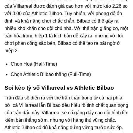
của Villarreal được đánh giá cao hơn với mức kèo 2.26 so
với 3.00 của Athletic Bilbao. Tuy nhiên, với phong độ ổn
định và khả năng chơi chắc chắn, Bilbao có thể gây ra
nhiều khó khăn cho đội chủ nhà. Với thế trận giằng co, một
trận hòa trong hiệp 1 là kịch bản dễ xảy ra, nhưng với lối
chơi phản công sắc bén, Bilbao có thể tạo ra bất ngờ ở
hiệp 2.
Chọn Hoà (Half-Time)
Chọn Athletic Bilbao thắng (Full-Time)
Soi kèo tỷ số Villarreal vs Athletic Bilbao
Trận đấu sẽ diễn ra với thế trận thận trọng từ cả hai phía,
bởi cả Villarreal lẫn Bilbao đều hiểu rõ tính chất quan trọng
của trận đấu này. Villarreal sẽ cố gắng đẩy cao đội hình tìm
kiếm bàn thắng sớm, nhưng với hàng thủ vững chắc,
Athletic Bilbao có đủ khả năng đứng vững trước sức ép.