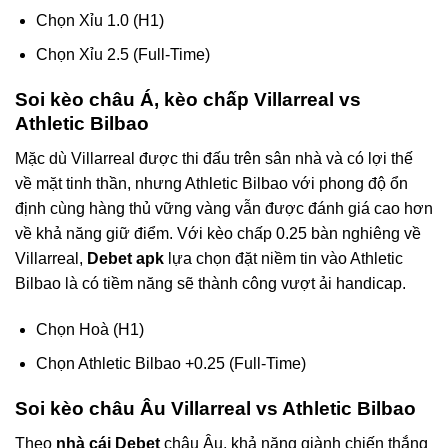
Chọn Xỉu 1.0 (H1)
Chọn Xỉu 2.5 (Full-Time)
Soi kèo châu Á, kèo chấp Villarreal vs
Athletic Bilbao
Mặc dù Villarreal được thi đấu trên sân nhà và có lợi thế
về mặt tinh thần, nhưng Athletic Bilbao với phong độ ổn
định cùng hàng thủ vững vàng vẫn được đánh giá cao hơn
về khả năng giữ điểm. Với kèo chấp 0.25 bàn nghiêng về
Villarreal,
Debet
apk
lựa chọn đặt niềm tin vào Athletic
Bilbao là có tiềm năng sẽ thành công vượt ải handicap.
Chọn Hoà (H1)
Chọn Athletic Bilbao +0.25 (Full-Time)
Soi kèo châu Âu Villarreal vs Athletic Bilbao
Theo
nhà cái
Debet
châu Âu, khả năng giành chiến thắng