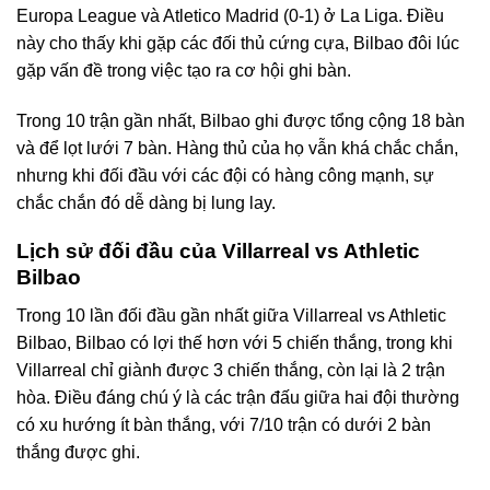
Europa League và Atletico Madrid (0-1) ở La Liga. Điều
này cho thấy khi gặp các đối thủ cứng cựa, Bilbao đôi lúc
gặp vấn đề trong việc tạo ra cơ hội ghi bàn.
Trong 10 trận gần nhất, Bilbao ghi được tổng cộng 18 bàn
và để lọt lưới 7 bàn. Hàng thủ của họ vẫn khá chắc chắn,
nhưng khi đối đầu với các đội có hàng công mạnh, sự
chắc chắn đó dễ dàng bị lung lay.
Lịch sử đối đầu của Villarreal vs Athletic
Bilbao
Trong 10 lần đối đầu gần nhất giữa Villarreal vs Athletic
Bilbao, Bilbao có lợi thế hơn với 5 chiến thắng, trong khi
Villarreal chỉ giành được 3 chiến thắng, còn lại là 2 trận
hòa. Điều đáng chú ý là các trận đấu giữa hai đội thường
có xu hướng ít bàn thắng, với 7/10 trận có dưới 2 bàn
thắng được ghi.