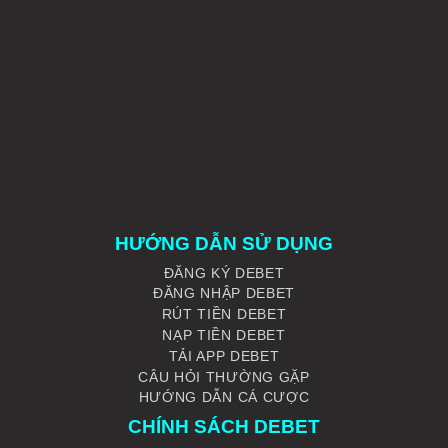
HƯỚNG DẪN SỬ DỤNG
ĐĂNG KÝ DEBET
ĐĂNG NHẬP DEBET
RÚT TIỀN DEBET
NẠP TIỀN DEBET
TẢI APP DEBET
CÂU HỎI THƯỜNG GẶP
HƯỚNG DẪN CÁ CƯỢC
CHÍNH SÁCH DEBET