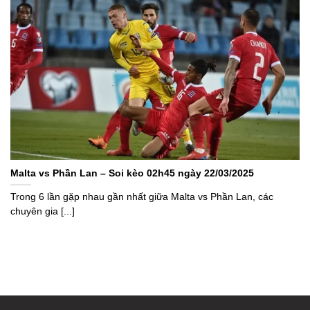
Malta vs Phần Lan – Soi kèo 02h45 ngày 22/03/2025
Trong 6 lần gặp nhau gần nhất giữa Malta vs Phần Lan, các
chuyên gia [...]