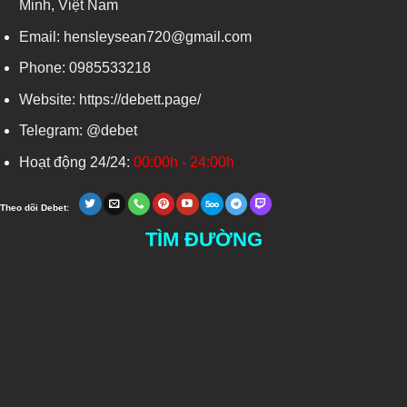
Minh, Việt Nam
Email: hensleysean720@gmail.com
Phone:
0985533218
Website:
https://debett.page/
Telegram: @debet
Hoạt động 24/24:
00:00h - 24:00h
Theo dõi Debet:
TÌM ĐƯỜNG