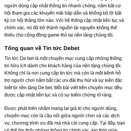
người dùng cập nhật thông tin nhanh chóng, nắm bắt cơ
hội tham gia các khuyến mãi hấp dẫn và không bỏ lỡ bất
kỳ cơ hội thắng lớn nào. Với hệ thống cập nhật liên tục và
chính xác, nó đã trở thành nguồn tài nguyên không thể
thiếu cho cộng đồng game thủ tại nền tảng chúng tôi.
Tổng quan về Tin tức Debet
Tin tức De bet là một chuyên mục cung cấp những thông
tin hữu ích dành cho khách hàng của nền tảng chúng tôi.
Không chỉ là nơi cung cấp tin tức mà còn là một kênh hỗ
trợ người chơi nắm bắt các ưu đãi thu hút và sự kiện đặc
biệt từ nền tảng De bet. Mỗi bài viết trên chuyên mục đều
được cập nhật liên tục và có sự kiểm chứng rõ ràng.
Được phát triển nhằm mang lại giá trị cho người dùng,
chuyên mục còn là cầu nối giữa người chơi và các dịch
vụ, chương trình ưu đãi mà nhà cái cung cấp. Tại đây, bạn
có thể tìm thấy những thông tin chính xác, kịp thời giúp