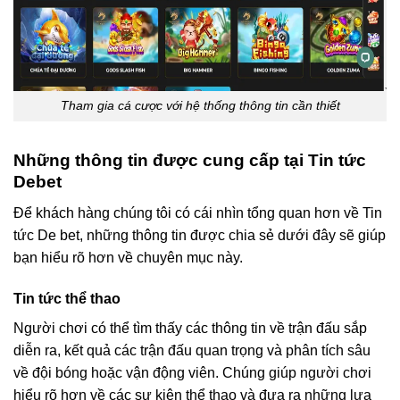
Tham gia cá cược với hệ thống thông tin cần thiết
Những thông tin được cung cấp tại Tin tức
Debet
Để khách hàng chúng tôi có cái nhìn tổng quan hơn về Tin
tức De bet, những thông tin được chia sẻ dưới đây sẽ giúp
bạn hiểu rõ hơn về chuyên mục này.
Tin tức thể thao
Người chơi có thể tìm thấy các thông tin về trận đấu sắp
diễn ra, kết quả các trận đấu quan trọng và phân tích sâu
về đội bóng hoặc vận động viên. Chúng giúp người chơi
hiểu rõ hơn về các sự kiện thể thao và đưa ra những lựa