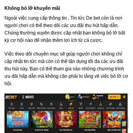
Không bỏ lỡ khuyến mãi
Ngoài việc cung cấp thông tin , Tin tức De bet còn là nơi
người chơi có thể theo dõi các ưu đãi thu hút hấp dẫn.
Chúng thường xuyên được cập nhật bạn không bỏ lỡ bất
kỳ cơ hội nào để nhận thêm lợi ích từ cá cược.
Việc theo dõi chuyên mục sẽ giúp người chơi không chỉ
cập nhật tin tức mà còn có thể tận dụng tối đa các ưu đãi
thu hút này. Bạn có thể tham gia vào những chương trình
ưu đãi hấp dẫn mà không cần phải lo lắng về việc bỏ lỡ cơ
hội.