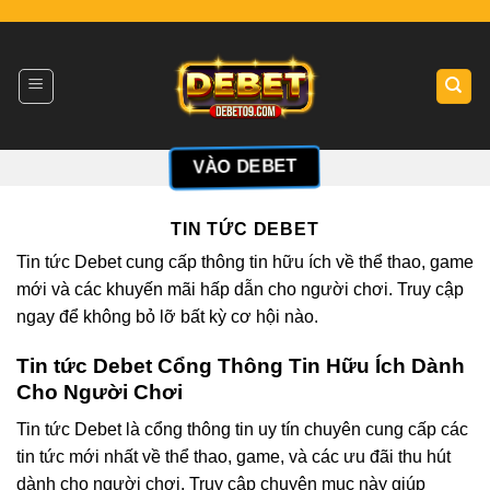
Chuyển
đến
nội
dung
VÀO DEBET
TIN TỨC DEBET
Tin tức Debet cung cấp thông tin hữu ích về thể thao, game
mới và các khuyến mãi hấp dẫn cho người chơi. Truy cập
ngay để không bỏ lỡ bất kỳ cơ hội nào.
Tin tức Debet Cổng Thông Tin Hữu Ích Dành
Cho Người Chơi
Tin tức Debet là cổng thông tin uy tín chuyên cung cấp các
tin tức mới nhất về thể thao, game, và các ưu đãi thu hút
dành cho người chơi. Truy cập chuyên mục này giúp