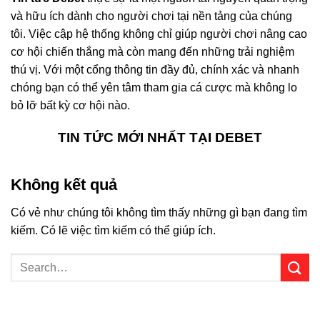
và hữu ích dành cho người chơi tại nền tảng của chúng
tôi. Việc cập hệ thống không chỉ giúp người chơi nâng cao
cơ hội chiến thắng mà còn mang đến những trải nghiệm
thú vị. Với một cổng thông tin đầy đủ, chính xác và nhanh
chóng bạn có thể yên tâm tham gia cá cược mà không lo
bỏ lỡ bất kỳ cơ hội nào.
TIN TỨC MỚI NHẤT TẠI DEBET
Không kết quả
Có vẻ như chúng tôi không tìm thấy những gì bạn đang tìm
kiếm. Có lẽ việc tìm kiếm có thể giúp ích.