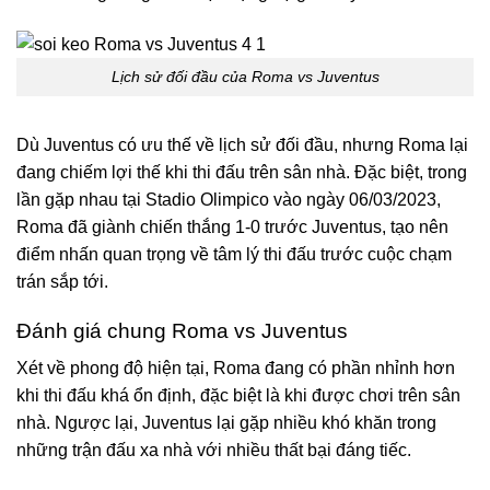
Lịch sử đối đầu của Roma vs Juventus
Dù Juventus có ưu thế về lịch sử đối đầu, nhưng Roma lại
đang chiếm lợi thế khi thi đấu trên sân nhà. Đặc biệt, trong
lần gặp nhau tại Stadio Olimpico vào ngày 06/03/2023,
Roma đã giành chiến thắng 1-0 trước Juventus, tạo nên
điểm nhấn quan trọng về tâm lý thi đấu trước cuộc chạm
trán sắp tới.
Đánh giá chung Roma vs Juventus
Xét về phong độ hiện tại, Roma đang có phần nhỉnh hơn
khi thi đấu khá ổn định, đặc biệt là khi được chơi trên sân
nhà. Ngược lại, Juventus lại gặp nhiều khó khăn trong
những trận đấu xa nhà với nhiều thất bại đáng tiếc.