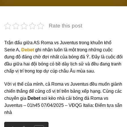
Rate this post
Trận đấu giữa AS Roma vs Juventus trong khuôn khổ
Serie A,
Debet
ghi nhận luôn là một trong những cuộc
đụng độ đáng chờ đợi nhất của bóng đá Ý. Đây là cuộc đối
đầu giữa hai đội bóng có bề dày lịch sử và đều đang tranh
chấp vị trí trong top dự cúp châu Âu mùa sau.
Với vị thế của mình, cả Roma vs Juventus đều muốn giành
chiến thắng để củng cố vị trí trên bảng xếp hạng. Cùng các
chuyên gia
Debet
soi kèo nhà cái bóng đá Roma vs
Juventus – 01h45 07/04/2025 – VĐQG Italia: Điểm tựa sân
nhà