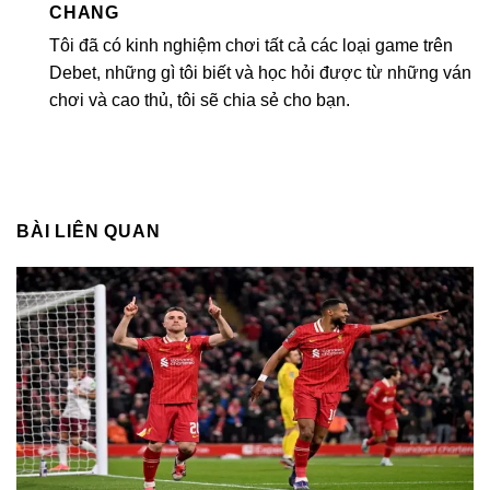
CHANG
Tôi đã có kinh nghiệm chơi tất cả các loại game trên
Debet, những gì tôi biết và học hỏi được từ những ván
chơi và cao thủ, tôi sẽ chia sẻ cho bạn.
BÀI LIÊN QUAN