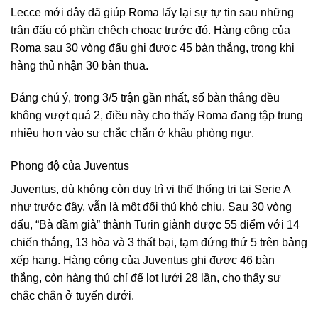
Lecce mới đây đã giúp Roma lấy lại sự tự tin sau những
trận đấu có phần chệch choạc trước đó. Hàng công của
Roma sau 30 vòng đấu ghi được 45 bàn thắng, trong khi
hàng thủ nhận 30 bàn thua.
Đáng chú ý, trong 3/5 trận gần nhất, số bàn thắng đều
không vượt quá 2, điều này cho thấy Roma đang tập trung
nhiều hơn vào sự chắc chắn ở khâu phòng ngự.
Phong độ của Juventus
Juventus, dù không còn duy trì vị thế thống trị tại Serie A
như trước đây, vẫn là một đối thủ khó chịu. Sau 30 vòng
đấu, “Bà đầm già” thành Turin giành được 55 điểm với 14
chiến thắng, 13 hòa và 3 thất bại, tạm đứng thứ 5 trên bảng
xếp hạng. Hàng công của Juventus ghi được 46 bàn
thắng, còn hàng thủ chỉ để lọt lưới 28 lần, cho thấy sự
chắc chắn ở tuyến dưới.