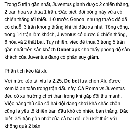
Trong 5 trận gần nhất, Juventus giành được 2 chiến thắng,
2 trận hòa và thua 1 trận. Đặc biệt, đội bóng này vừa có
chiến thắng tối thiểu 1-0 trước Genoa, nhưng trước đó đã
có chuỗi 3 trận không thắng khi thi đấu xa nhà. Tổng cộng,
trong 14 trận làm khách, Juventus có được 6 chiến thắng,
6 hòa và 2 thất bại. Tuy nhiên, việc để thua 3 trong 5 trận
gần nhất trên sân khách
Debet
apk
cho thấy phong độ sân
khách của Juventus đang có phần suy giảm.
Phân tích kèo tài xỉu
Với mức kèo tài xỉu là 2.25,
De bet
lựa chọn Xỉu được
xem là an toàn trong trận đấu này. Cả Roma vs Juventus
đều có xu hướng chơi thận trọng khi gặp đối thủ mạnh.
Việc hàng thủ của cả hai đội đang chơi khá chắc chắn
cũng là yếu tố khiến trận đấu khó có nhiều bàn thắng. Đặc
biệt, 3/5 trận gần nhất của cả hai đội đều kết thúc với
không quá 2 bàn.