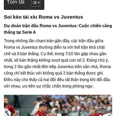
Tóm tắt
Soi kèo tài xỉu Roma vs Juventus
Dự đoán trận đấu Roma vs Juventus: Cuộc chiến căng
thẳng tại Serie A
Trong những lần chạm trán gần đây, các trận đấu giữa
Roma vs Juventus thường diễn ra với thế trận khá chặt
chẽ và ít bàn thắng. Cụ thể, trong 7/10 lần gặp nhau gần
nhất, số bàn thắng không vượt quá con số 2. Đáng chú ý,
trong 2 lần gần nhất đón tiếp Juventus trên sân nhà, Roma
cũng chỉ kết thúc với không quá 2 bàn thắng được ghi.
Điều này cho thấy cả hai đội đều rất thận trọng khi đối đầu
với nhau, ưu tiên sự chắc chắn trong phòng ngự.