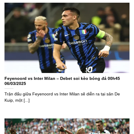
Feyenoord vs Inter Milan – Debet soi kèo bóng đá 00h45
06/03/2025
Trận đấu giữa Feyenoord vs Inter Milan sẽ diễn ra tại sân De
Kuip, một [...]