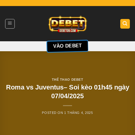
Chuyển
đến
nội
dung
VÀO DEBET
THỂ THAO DEBET
Roma vs Juventus– Soi kèo 01h45 ngày
07/04/2025
POSTED ON
1 THÁNG 4, 2025