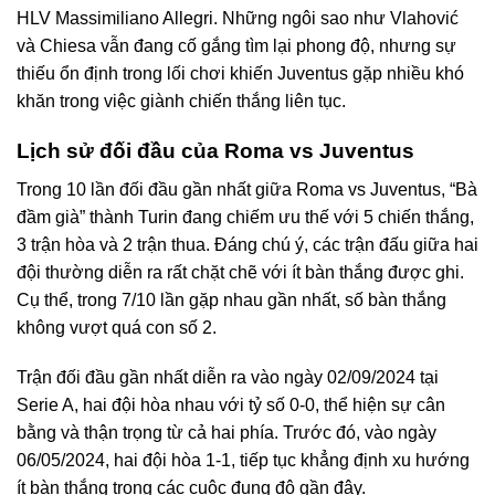
HLV Massimiliano Allegri. Những ngôi sao như Vlahović
và Chiesa vẫn đang cố gắng tìm lại phong độ, nhưng sự
thiếu ổn định trong lối chơi khiến Juventus gặp nhiều khó
khăn trong việc giành chiến thắng liên tục.
Lịch sử đối đầu của Roma vs Juventus
Trong 10 lần đối đầu gần nhất giữa Roma vs Juventus, “Bà
đầm già” thành Turin đang chiếm ưu thế với 5 chiến thắng,
3 trận hòa và 2 trận thua. Đáng chú ý, các trận đấu giữa hai
đội thường diễn ra rất chặt chẽ với ít bàn thắng được ghi.
Cụ thể, trong 7/10 lần gặp nhau gần nhất, số bàn thắng
không vượt quá con số 2.
Trận đối đầu gần nhất diễn ra vào ngày 02/09/2024 tại
Serie A, hai đội hòa nhau với tỷ số 0-0, thể hiện sự cân
bằng và thận trọng từ cả hai phía. Trước đó, vào ngày
06/05/2024, hai đội hòa 1-1, tiếp tục khẳng định xu hướng
ít bàn thắng trong các cuộc đụng độ gần đây.