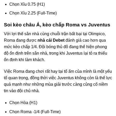
Chọn Xỉu 0.75 (H1)
Chọn Xỉu 2.25 (Full-Time)
Soi kèo châu Á, kèo chấp Roma vs Juventus
Với lợi thế sân nhà cùng chuỗi trận bất bại tại Olimpico,
Roma đang được
nhà cái
Debet
đánh giá cao hơn qua
mức kèo chấp 1/4. Đội bóng thủ đô đang thể hiện phong
độ ổn định trên sân nhà, trong khi Juventus lại tỏ ra thiếu
ổn định khi làm khách.
Việc Roma đang chơi rất hay tại tổ ấm của mình là một yếu
tố quan trọng, đồng thời việc Juventus không còn là thế lực
quá mạnh như những mùa giải trước càng củng cố niềm
tin vào đội chủ nhà.
Chọn Hòa (H1)
Chọn Roma -1/4 (Full-Time)