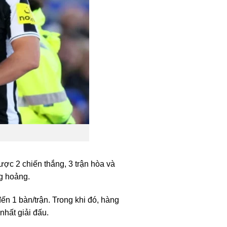
được 2 chiến thắng, 3 trận hòa và
ng hoảng.
ến 1 bàn/trận. Trong khi đó, hàng
nhất giải đấu.