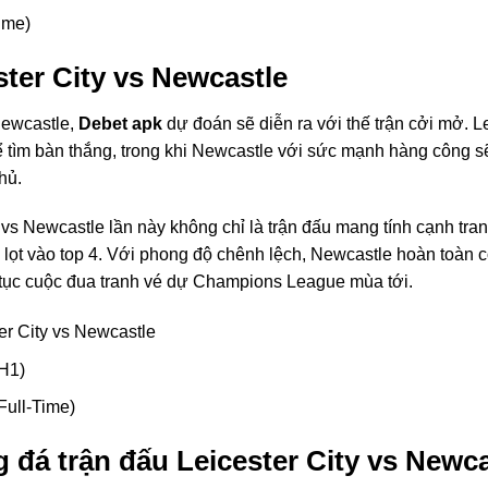
ime)
ster City vs Newcastle
Newcastle,
Debet
apk
dự đoán sẽ diễn ra với thế trận cởi mở. Le
để tìm bàn thắng, trong khi Newcastle với sức mạnh hàng công 
hủ.
 vs Newcastle lần này không chỉ là trận đấu mang tính cạnh tra
ọt vào top 4. Với phong độ chênh lệch, Newcastle hoàn toàn có
p tục cuộc đua tranh vé dự Champions League mùa tới.
er City vs Newcastle
(H1)
Full-Time)
g đá trận đấu Leicester City vs Newca