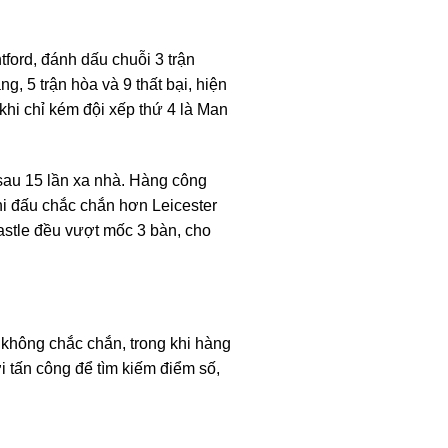
ford, đánh dấu chuỗi 3 trận
, 5 trận hòa và 9 thất bại, hiện
 khi chỉ kém đội xếp thứ 4 là Man
n sau 15 lần xa nhà. Hàng công
hi đấu chắc chắn hơn Leicester
wcastle đều vượt mốc 3 bàn, cho
ủ không chắc chắn, trong khi hàng
i tấn công để tìm kiếm điểm số,