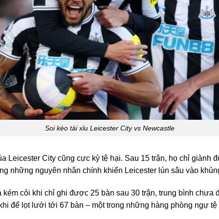
Soi kèo tài xỉu Leicester City vs Newcastle
ủa Leicester City cũng cực kỳ tệ hại. Sau 15 trận, họ chỉ giành 
trong những nguyên nhân chính khiến Leicester lún sâu vào khủ
 kém cỏi khi chỉ ghi được 25 bàn sau 30 trận, trung bình chưa đ
khi để lọt lưới tới 67 bàn – một trong những hàng phòng ngự tệ 