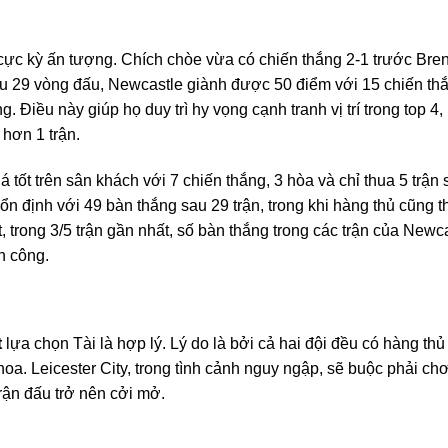
ực kỳ ấn tượng. Chích chòe vừa có chiến thắng 2-1 trước Brent
au 29 vòng đấu, Newcastle giành được 50 điểm với 15 chiến thắng
. Điều này giúp họ duy trì hy vọng cạnh tranh vị trí trong top 4,
 hơn 1 trận.
 tốt trên sân khách với 7 chiến thắng, 3 hòa và chỉ thua 5 trậ
n định với 49 bàn thắng sau 29 trận, trong khi hàng thủ cũng t
iệt, trong 3/5 trận gần nhất, số bàn thắng trong các trận của Ne
ấn công.
t
lựa chọn Tài là hợp lý. Lý do là bởi cả hai đội đều có hàng th
a. Leicester City, trong tình cảnh nguy ngập, sẽ buộc phải chơ
trận đấu trở nên cởi mở.