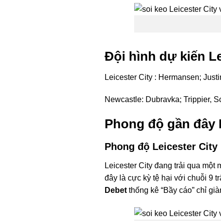
Đội hình dự kiến Le
Leicester City : Hermansen; Justi
Newcastle: Dubravka; Trippier, S
Phong độ gần đây L
Phong độ Leicester City
Leicester City đang trải qua một
đây là cực kỳ tệ hại với chuỗi 9 t
Debet
thống kê “Bầy cáo” chỉ gi