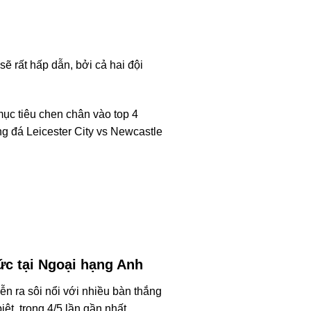
ẽ rất hấp dẫn, bởi cả hai đội
mục tiêu chen chân vào top 4
ng đá Leicester City vs Newcastle
ức tại Ngoại hạng Anh
ễn ra sôi nổi với nhiều bàn thắng
ệt, trong 4/5 lần gần nhất