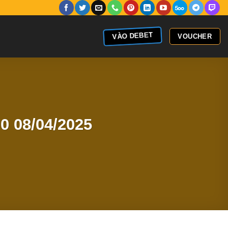
VÀO DEBET
VOUCHER
00 08/04/2025