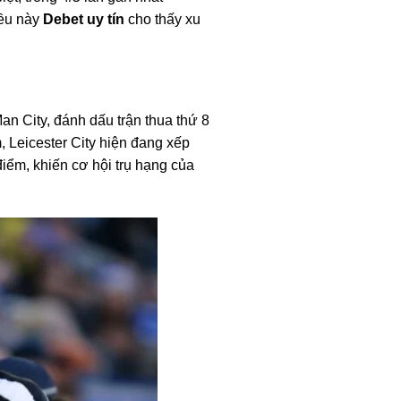
iều này
Debet
uy tín
cho thấy xu
an City, đánh dấu trận thua thứ 8
, Leicester City hiện đang xếp
iểm, khiến cơ hội trụ hạng của