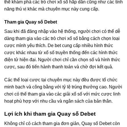
thể khám phá các trò chơi xổ số hấp dẫn cũng như các tính
năng thú vị khác mà chuyên mục này cung cấp.
Tham gia Quay số Debet
Sau khi đã đăng nhập vào hệ thống, người chơi có thể dễ
dàng tham gia vào các trò chơi xổ số bằng cách chọn loại
cược mình yêu thích. De bet cung cấp nhiều hình thức
cược khác nhau từ xổ số truyền thống đến các hình thức
điện tử hiện đại. Người chơi chỉ cần chọn số và hình thức
cược, sau đó tiến hành thanh toán và chờ đợi kết quả.
Các thể loại cược tại chuyên mục này đều được tổ chức
minh bạch và công bằng với tỷ lệ trúng thưởng cao. Người
chơi có thể tham gia vào các giải xổ số với mức cược linh
hoạt phù hợp với nhu cầu và ngân sách của bản thân.
Lợi ích khi tham gia Quay số Debet
Không chỉ có cách tham gia đơn giản, Quay số Debet còn