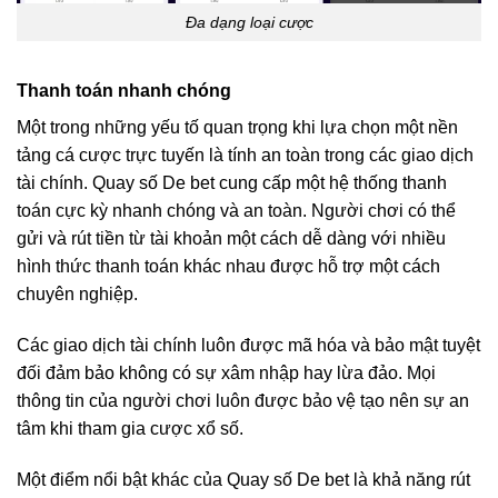
Đa dạng loại cược
Thanh toán nhanh chóng
Một trong những yếu tố quan trọng khi lựa chọn một nền
tảng cá cược trực tuyến là tính an toàn trong các giao dịch
tài chính. Quay số De bet cung cấp một hệ thống thanh
toán cực kỳ nhanh chóng và an toàn. Người chơi có thể
gửi và rút tiền từ tài khoản một cách dễ dàng với nhiều
hình thức thanh toán khác nhau được hỗ trợ một cách
chuyên nghiệp.
Các giao dịch tài chính luôn được mã hóa và bảo mật tuyệt
đối đảm bảo không có sự xâm nhập hay lừa đảo. Mọi
thông tin của người chơi luôn được bảo vệ tạo nên sự an
tâm khi tham gia cược xổ số.
Một điểm nổi bật khác của Quay số De bet là khả năng rút