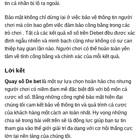
tin cá nhân bị lộ ra ngoài.
Bảo mật không chỉ dừng lại ở việc bảo vệ thông tin người
chơi mà còn bao gồm việc đảm bảo công bằng trong các
trò chơi . Tất cả các kết quả xổ số trên Debet đều được xác
định ngẫu nhiên và minh bạch cũng như không có sự can
thiệp hay gian lận nào. Người chơi có thể hoàn toàn yên
tâm về tính công bằng và chính xác của mỗi kết quả.
Lời kết
Quay số De bet l
à một sự lựa chọn hoàn hảo cho nhưng
người chơi có niềm đam mê đặc biệt đối với bộ môn cá
cược xổ số. Bằng những công nghệ bảo mật hiện đại
chúng tôi cam kết bảo vệ thông tin và quá trình cá cược
của khách hàng một cách an toàn nhất. Hy vọng những
chia sẻ trong bài viết trên sẽ là động lực giúp bạn tự tin
tham gia vào thế giới giải trí đa dạng với cơ hội thắng cực
lớn tại nền tảng của chúng tôi.