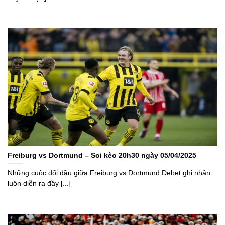
Freiburg vs Dortmund – Soi kèo 20h30 ngày 05/04/2025
Những cuộc đối đầu giữa Freiburg vs Dortmund Debet ghi nhận
luôn diễn ra đầy [...]