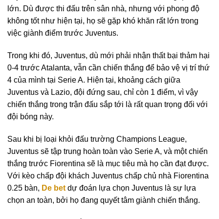
lớn. Dù được thi đấu trên sân nhà, nhưng với phong độ
không tốt như hiện tại, họ sẽ gặp khó khăn rất lớn trong
việc giành điểm trước Juventus.
Trong khi đó, Juventus, dù mới phải nhận thất bại thảm hại
0-4 trước Atalanta, vẫn cần chiến thắng để bảo vệ vị trí thứ
4 của mình tại Serie A. Hiện tại, khoảng cách giữa
Juventus và Lazio, đội đứng sau, chỉ còn 1 điểm, vì vậy
chiến thắng trong trận đấu sắp tới là rất quan trọng đối với
đội bóng này.
Sau khi bị loại khỏi đấu trường Champions League,
Juventus sẽ tập trung hoàn toàn vào Serie A, và một chiến
thắng trước Fiorentina sẽ là mục tiêu mà họ cần đạt được.
Với kèo chấp đội khách Juventus chấp chủ nhà Fiorentina
0.25 bàn,
De bet
dự đoán lựa chọn Juventus là sự lựa
chọn an toàn, bởi họ đang quyết tâm giành chiến thắng.