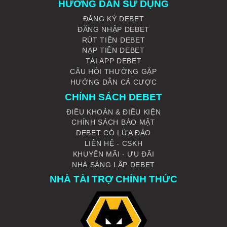
HƯỚNG DẪN SỬ DỤNG
ĐĂNG KÝ DEBET
ĐĂNG NHẬP DEBET
RÚT TIỀN DEBET
NẠP TIỀN DEBET
TẢI APP DEBET
CÂU HỎI THƯỜNG GẶP
HƯỚNG DẪN CÁ CƯỢC
CHÍNH SÁCH DEBET
ĐIỀU KHOẢN & ĐIỀU KIỆN
CHÍNH SÁCH BẢO MẬT
DEBET CÓ LỪA ĐẢO
LIÊN HỆ - CSKH
KHUYẾN MÃI - ƯU ĐÃI
NHÀ SÁNG LẬP DEBET
NHÀ TÀI TRỢ CHÍNH THỨC