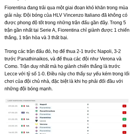
Fiorentina đang trải qua một giai đoạn khó khăn trong mùa
giải này. Đội bóng của HLV Vincenzo Italiano đã không có
được phong độ tốt trong những trận đấu gần đây. Trong 5
trận gần nhất tại Serie A, Fiorentina chỉ giành được 1 chiến
thắng, 1 trận hòa và 3 thất bại.
Trong các trận đấu đó, họ để thua 2-1 trước Napoli, 3-2
trước Panathinaikos, và để thua các đội như Verona và
Como. Trận duy nhất mà họ giành chiến thắng là trước
Lecce với tỷ số 1-0. Điều này cho thấy sự yếu kém trong lối
chơi của đội chủ nhà, đặc biệt là khi họ phải đối đầu với
những đội bóng mạnh.