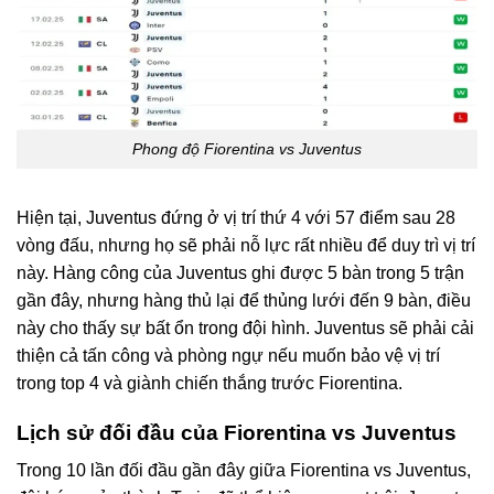
Phong độ Fiorentina vs Juventus
Hiện tại, Juventus đứng ở vị trí thứ 4 với 57 điểm sau 28
vòng đấu, nhưng họ sẽ phải nỗ lực rất nhiều để duy trì vị trí
này. Hàng công của Juventus ghi được 5 bàn trong 5 trận
gần đây, nhưng hàng thủ lại để thủng lưới đến 9 bàn, điều
này cho thấy sự bất ổn trong đội hình. Juventus sẽ phải cải
thiện cả tấn công và phòng ngự nếu muốn bảo vệ vị trí
trong top 4 và giành chiến thắng trước Fiorentina.
Lịch sử đối đầu của Fiorentina vs Juventus
Trong 10 lần đối đầu gần đây giữa Fiorentina vs Juventus,