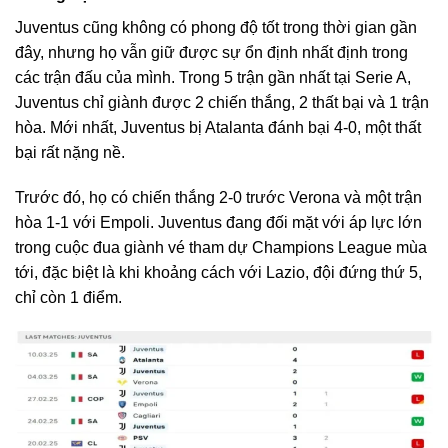
Juventus cũng không có phong độ tốt trong thời gian gần
đây, nhưng họ vẫn giữ được sự ổn định nhất định trong
các trận đấu của mình. Trong 5 trận gần nhất tại Serie A,
Juventus chỉ giành được 2 chiến thắng, 2 thất bại và 1 trận
hòa. Mới nhất, Juventus bị Atalanta đánh bại 4-0, một thất
bại rất nặng nề.
Trước đó, họ có chiến thắng 2-0 trước Verona và một trận
hòa 1-1 với Empoli. Juventus đang đối mặt với áp lực lớn
trong cuộc đua giành vé tham dự Champions League mùa
tới, đặc biệt là khi khoảng cách với Lazio, đội đứng thứ 5,
chỉ còn 1 điểm.