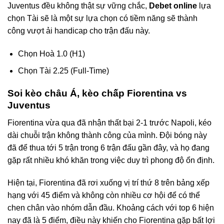
Juventus đều không thật sự vững chắc,
Debet online
lựa
chọn Tài sẽ là một sự lựa chọn có tiềm năng sẽ thành
công vượt ải handicap cho trận đấu này.
Chọn Hoà 1.0 (H1)
Chọn Tài 2.25 (Full-Time)
Soi kèo châu Á, kèo chấp Fiorentina vs
Juventus
Fiorentina vừa qua đã nhận thất bại 2-1 trước Napoli, kéo
dài chuỗi trận không thành công của mình. Đội bóng này
đã để thua tới 5 trận trong 6 trận đấu gần đây, và họ đang
gặp rất nhiều khó khăn trong việc duy trì phong độ ổn định.
Hiện tại, Fiorentina đã rơi xuống vị trí thứ 8 trên bảng xếp
hạng với 45 điểm và không còn nhiều cơ hội để có thể
chen chân vào nhóm dẫn đầu. Khoảng cách với top 6 hiện
nay đã là 5 điểm, điều này khiến cho Fiorentina gặp bất lợi