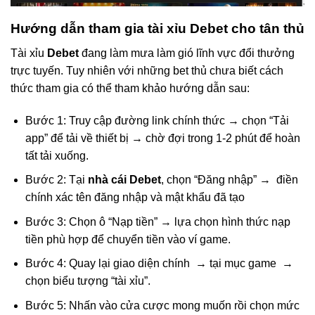
Hướng dẫn tham gia tài xỉu Debet cho tân thủ
Tài xỉu
Debet
đang làm mưa làm gió lĩnh vực đổi thưởng
trực tuyến. Tuy nhiên với những bet thủ chưa biết cách
thức tham gia có thể tham khảo hướng dẫn sau:
Bước 1: Truy cập đường link chính thức → chọn “
Tải
app
” để tải về thiết bị → chờ đợi trong 1-2 phút để hoàn
tất tải xuống.
Bước 2: Tại
nhà cái Debet
, chọn “
Đăng nhập
” → điền
chính xác tên đăng nhập và mật khẩu đã tạo
Bước 3:
Chọn ô “
Nạp tiền
”
→
lựa chọn hình thức nạp
tiền phù hợp để chuyển tiền vào ví game.
Bước 4: Quay lại giao diện chính
→ tại mục game
→
chọn biểu tượng “
tài xỉu
”.
Bước 5: Nhấn vào cửa cược mong muốn rồi chọn mức