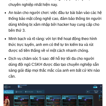
chuyên nghiệp nhất hiện nay.
An toàn cho người chơi:
việc đầu tư bài bản vào các hệ
thống bảo mật công nghệ cao, đảm bảo thông tin người
dùng không bị xâm nhập bởi hacker hay cung cấp cho
bên thứ 3.
Minh bạch và rõ ràng
: với lợi thế hoạt động theo hình
thức trực tuyến, anh em có thể tự tin kiểm tra và rút
được số tiền thắng về ví một cách nhanh chóng.
Dịch vụ chăm sóc 5 sao
: để hỗ trợ tối đa cho người
dùng đội ngũ CSKH được đào tạo chuyên nghiệp sẵn
sàng giải đáp mọi thắc mắc của anh em bất cứ khi nào
cần.