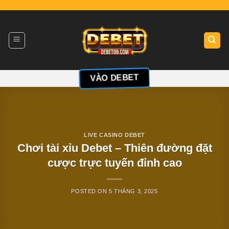
Chuyển
đến
nội
dung
VÀO DEBET
LIVE CASINO DEBET
Chơi tài xỉu Debet – Thiên đường đặt
cược trực tuyến đỉnh cao
POSTED ON
5 THÁNG 3, 2025