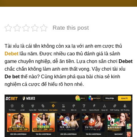
Rate this post
Tài xỉu
là cái tên không còn xa lạ với anh em cược thủ
Debet
lâu năm. Được nhiều cao thủ đánh giá là sảnh
game chuyên nghiệp, dễ ăn tiền. Lựa chọn sân chơi
Debet
chắc chắn không làm anh em thất vọng. Vậy chơi
tài xỉu
De bet
thế nào? Cùng khám phá qua bài chia sẻ kinh
nghiệm cá cược để hiểu rõ hơn nhé.