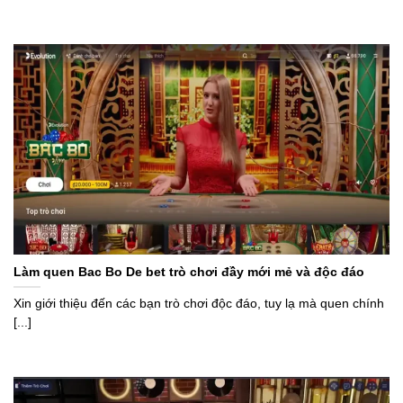
Làm quen Bac Bo De bet trò chơi đầy mới mẻ và độc đáo
Xin giới thiệu đến các bạn trò chơi độc đáo, tuy lạ mà quen chính
[...]