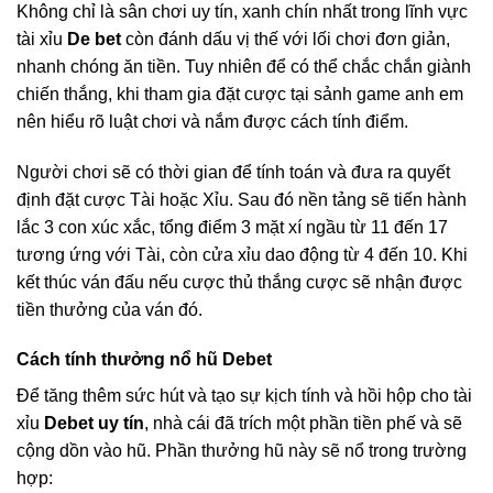
Không chỉ là sân chơi uy tín, xanh chín nhất trong lĩnh vực
tài xỉu
De bet
còn đánh dấu vị thế với lối chơi đơn giản,
nhanh chóng ăn tiền. Tuy nhiên để có thể chắc chắn giành
chiến thắng, khi tham gia đặt cược tại sảnh game anh em
nên hiểu rõ luật chơi và nắm được cách tính điểm.
Người chơi sẽ có thời gian để tính toán và đưa ra quyết
định đặt cược Tài hoặc Xỉu. Sau đó nền tảng sẽ tiến hành
lắc 3 con xúc xắc, tổng điểm 3 mặt xí ngầu từ 11 đến 17
tương ứng với Tài, còn cửa xỉu dao động từ 4 đến 10. Khi
kết thúc ván đấu nếu cược thủ thắng cược sẽ nhận được
tiền thưởng của ván đó.
Cách tính thưởng nổ hũ Debet
Để tăng thêm sức hút và tạo sự kịch tính và hồi hộp cho tài
xỉu
Debet uy tín
, nhà cái đã trích một phần tiền phế và sẽ
cộng dồn vào hũ. Phần thưởng hũ này sẽ nổ trong trường
hợp: