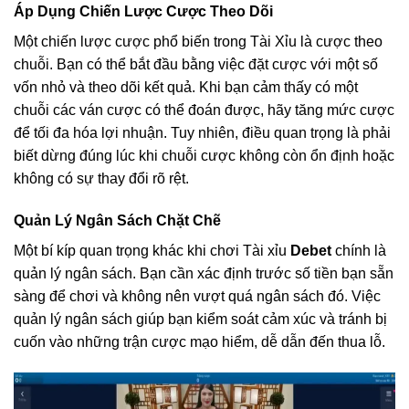
Áp Dụng Chiến Lược Cược Theo Dõi
Một chiến lược cược phổ biến trong Tài Xỉu là cược theo
chuỗi. Bạn có thể bắt đầu bằng việc đặt cược với một số
vốn nhỏ và theo dõi kết quả. Khi bạn cảm thấy có một
chuỗi các ván cược có thể đoán được, hãy tăng mức cược
để tối đa hóa lợi nhuận. Tuy nhiên, điều quan trọng là phải
biết dừng đúng lúc khi chuỗi cược không còn ổn định hoặc
không có sự thay đổi rõ rệt.
Quản Lý Ngân Sách Chặt Chẽ
Một bí kíp quan trọng khác khi chơi Tài xỉu
Debet
chính là
quản lý ngân sách. Bạn cần xác định trước số tiền bạn sẵn
sàng để chơi và không nên vượt quá ngân sách đó. Việc
quản lý ngân sách giúp bạn kiểm soát cảm xúc và tránh bị
cuốn vào những trận cược mạo hiểm, dễ dẫn đến thua lỗ.