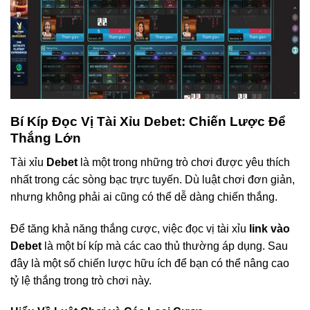
Bí Kíp Đọc Vị Tài Xỉu Debet: Chiến Lược Để
Thắng Lớn
Tài xỉu
Debet
là một trong những trò chơi được yêu thích
nhất trong các sòng bạc trực tuyến. Dù luật chơi đơn giản,
nhưng không phải ai cũng có thể dễ dàng chiến thắng.
Để tăng khả năng thắng cược, việc đọc vị tài xỉu
link vào
Debet
là một bí kíp mà các cao thủ thường áp dụng. Sau
đây là một số chiến lược hữu ích để bạn có thể nâng cao
tỷ lệ thắng trong trò chơi này.