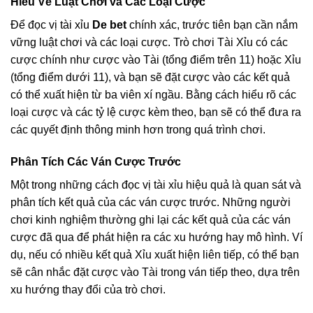
Hiểu Về Luật Chơi và Các Loại Cược
Để đọc vị tài xỉu
De bet
chính xác, trước tiên bạn cần nắm
vững luật chơi và các loại cược. Trò chơi Tài Xỉu có các
cược chính như cược vào Tài (tổng điểm trên 11) hoặc Xỉu
(tổng điểm dưới 11), và bạn sẽ đặt cược vào các kết quả
có thể xuất hiện từ ba viên xí ngầu. Bằng cách hiểu rõ các
loại cược và các tỷ lệ cược kèm theo, bạn sẽ có thể đưa ra
các quyết định thông minh hơn trong quá trình chơi.
Phân Tích Các Ván Cược Trước
Một trong những cách đọc vị tài xỉu hiệu quả là quan sát và
phân tích kết quả của các ván cược trước. Những người
chơi kinh nghiệm thường ghi lại các kết quả của các ván
cược đã qua để phát hiện ra các xu hướng hay mô hình. Ví
dụ, nếu có nhiều kết quả Xỉu xuất hiện liên tiếp, có thể bạn
sẽ cân nhắc đặt cược vào Tài trong ván tiếp theo, dựa trên
xu hướng thay đổi của trò chơi.