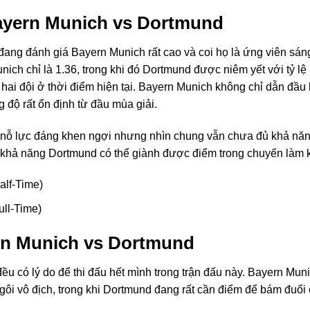
ayern Munich vs Dortmund
đang đánh giá Bayern Munich rất cao và coi họ là ứng viên sáng
ich chỉ là 1.36, trong khi đó Dortmund được niêm yết với tỷ lệ k
hai đội ở thời điểm hiện tại. Bayern Munich không chỉ dẫn đầ
g độ rất ổn định từ đầu mùa giải.
 nỗ lực đáng khen ngợi nhưng nhìn chung vẫn chưa đủ khả năng
khả năng Dortmund có thể giành được điểm trong chuyến làm kh
alf-Time)
ll-Time)
ern Munich vs Dortmund
 có lý do để thi đấu hết mình trong trận đấu này. Bayern Munic
gôi vô địch, trong khi Dortmund đang rất cần điểm để bám đuổi c