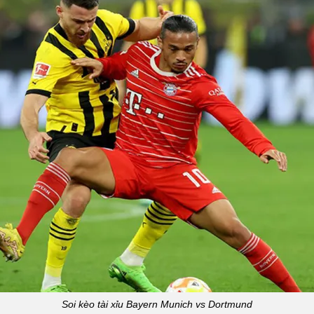
Soi kèo tài xỉu Bayern Munich vs Dortmund