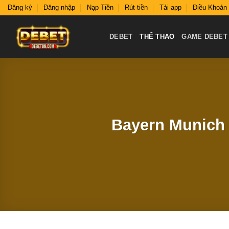
Chuyển
Đăng ký
Đăng nhập
Nạp Tiền
Rút tiền
Tải app
Điều Khoản 
đến
nội
DEBET
THỂ THAO
GAME DEBET
dung
Bayern Munich 