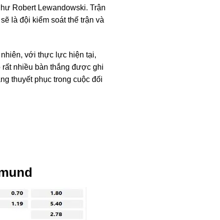
 như Robert Lewandowski. Trận
ẽ là đội kiểm soát thế trận và
iên, với thực lực hiện tại,
ó rất nhiều bàn thắng được ghi
ắng thuyết phục trong cuộc đối
rtmund