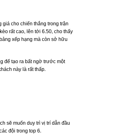
 giá cho chiến thắng trong trận
èo rất cao, lên tới 6.50, cho thấy
u bảng xếp hạng mà còn sở hữu
 để tạo ra bất ngờ trước một
ách này là rất thấp.
h sẽ muốn duy trì vị trí dẫn đầu
ác đội trong top 6.