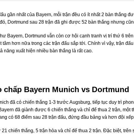
 đấu gần nhất của Bayern, mỗi trận đều có ít nhất 2 bàn thắng đ
đó, Dortmund sau 28 trận đã ghi được 52 bàn thắng nhưng cũng 
ư Bayern, Dortmund vẫn còn cơ hội cạnh tranh vị trí thứ 6 trê
t tâm hơn nữa trong các trận đấu sắp tới. Chính vì vậy, trận đấu
hả năng xuất hiện nhiều bàn thắng là rất cao.
èo chấp Bayern Munich vs Dortmund
ch đã có chiến thắng 1-3 trước Augsburg, tiếp tục duy trì pho
 Bayern đã giành được 6 chiến thắng và chỉ để thua 2 trận, một th
ang có 68 điểm sau 28 trận đấu, đứng đầu bảng và hơn đội xếp
21 chiến thắng, 5 trận hòa và chỉ để thua 2 trận. Đặc biệt, trê