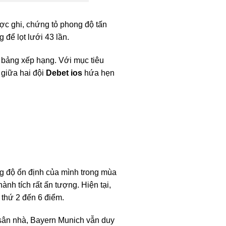
ược ghi, chứng tỏ phong độ tấn
để lọt lưới 43 lần.
n bảng xếp hạng. Với mục tiêu
 giữa hai đội
Debet ios
hứa hẹn
ng độ ổn định của mình trong mùa
ành tích rất ấn tượng. Hiện tại,
 thứ 2 đến 6 điểm.
n sân nhà, Bayern Munich vẫn duy