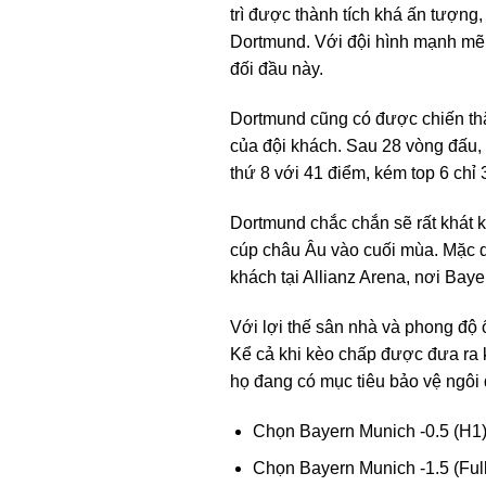
trì được thành tích khá ấn tượng,
Dortmund. Với đội hình mạnh mẽ
đối đầu này.
Dortmund cũng có được chiến thắ
của đội khách. Sau 28 vòng đấu, D
thứ 8 với 41 điểm, kém top 6 chỉ 
Dortmund chắc chắn sẽ rất khát k
cúp châu Âu vào cuối mùa. Mặc dù
khách tại Allianz Arena, nơi Bay
Với lợi thế sân nhà và phong độ
Kể cả khi kèo chấp được đưa ra 
họ đang có mục tiêu bảo vệ ngôi 
Chọn Bayern Munich -0.5 (H1
Chọn Bayern Munich -1.5 (Ful