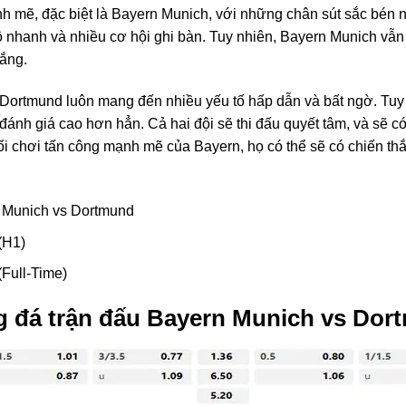
h mẽ, đặc biệt là Bayern Munich, với những chân sút sắc bén
ộ nhanh và nhiều cơ hội ghi bàn. Tuy nhiên, Bayern Munich vẫn s
hắng.
ortmund luôn mang đến nhiều yếu tố hấp dẫn và bất ngờ. Tuy nh
đánh giá cao hơn hẳn. Cả hai đội sẽ thi đấu quyết tâm, và sẽ c
 lối chơi tấn công mạnh mẽ của Bayern, họ có thể sẽ có chiến th
n Munich vs Dortmund
(H1)
Full-Time)
ng đá trận đấu Bayern Munich vs Do