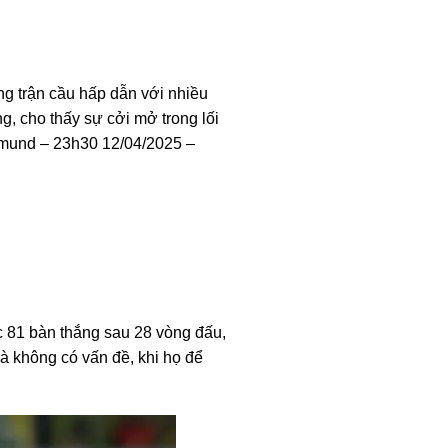
 trận cầu hấp dẫn với nhiều
g, cho thấy sự cởi mở trong lối
tmund – 23h30 12/04/2025 –
 81 bàn thắng sau 28 vòng đấu,
à không có vấn đề, khi họ để