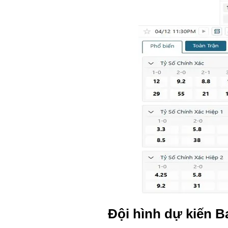
Đội hình dự kiến 