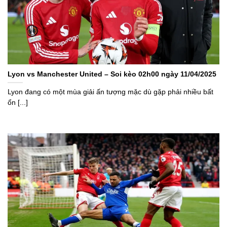
Lyon vs Manchester United – Soi kèo 02h00 ngày 11/04/2025
Lyon đang có một mùa giải ấn tượng mặc dù gặp phải nhiều bất
ổn [...]