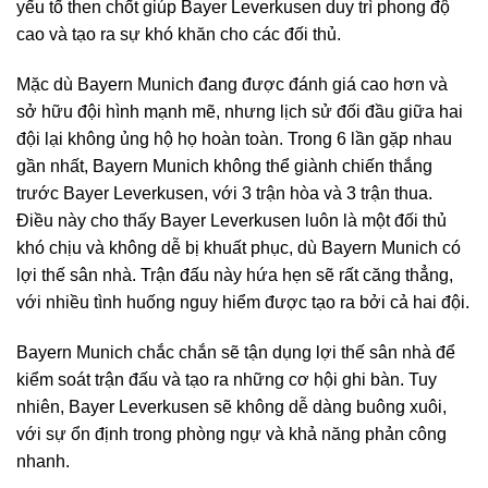
yếu tố then chốt giúp Bayer Leverkusen duy trì phong độ
cao và tạo ra sự khó khăn cho các đối thủ.
Mặc dù Bayern Munich đang được đánh giá cao hơn và
sở hữu đội hình mạnh mẽ, nhưng lịch sử đối đầu giữa hai
đội lại không ủng hộ họ hoàn toàn. Trong 6 lần gặp nhau
gần nhất, Bayern Munich không thể giành chiến thắng
trước Bayer Leverkusen, với 3 trận hòa và 3 trận thua.
Điều này cho thấy Bayer Leverkusen luôn là một đối thủ
khó chịu và không dễ bị khuất phục, dù Bayern Munich có
lợi thế sân nhà. Trận đấu này hứa hẹn sẽ rất căng thẳng,
với nhiều tình huống nguy hiểm được tạo ra bởi cả hai đội.
Bayern Munich chắc chắn sẽ tận dụng lợi thế sân nhà để
kiểm soát trận đấu và tạo ra những cơ hội ghi bàn. Tuy
nhiên, Bayer Leverkusen sẽ không dễ dàng buông xuôi,
với sự ổn định trong phòng ngự và khả năng phản công
nhanh.