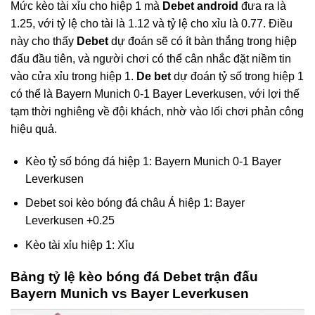
Mức kèo tài xỉu cho hiệp 1 mà
Debet android
đưa ra là
1.25, với tỷ lệ cho tài là 1.12 và tỷ lệ cho xỉu là 0.77. Điều
này cho thấy
Debet
dự đoán sẽ có ít bàn thắng trong hiệp
đấu đầu tiên, và người chơi có thể cân nhắc đặt niềm tin
vào cửa xỉu trong hiệp 1.
De bet
dự đoán tỷ số trong hiệp 1
có thể là Bayern Munich 0-1 Bayer Leverkusen, với lợi thế
tạm thời nghiêng về đội khách, nhờ vào lối chơi phản công
hiệu quả.
Kèo tỷ số bóng đá hiệp 1: Bayern Munich 0-1 Bayer
Leverkusen
Debet soi kèo bóng đá châu Á hiệp 1: Bayer
Leverkusen +0.25
Kèo tài xỉu hiệp 1: Xỉu
Bảng tỷ lệ kèo bóng đá Debet trận đấu
Bayern Munich vs Bayer Leverkusen