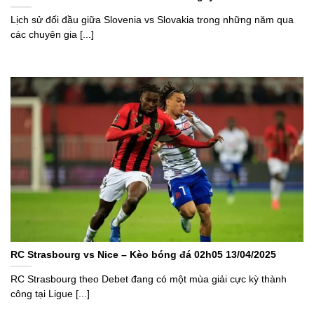
Lịch sử đối đầu giữa Slovenia vs Slovakia trong những năm qua
các chuyên gia [...]
RC Strasbourg vs Nice – Kèo bóng đá 02h05 13/04/2025
RC Strasbourg theo Debet đang có một mùa giải cực kỳ thành
công tại Ligue [...]