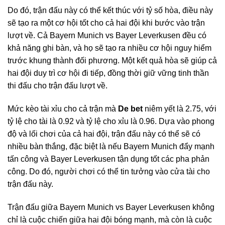
Do đó, trận đấu này có thể kết thúc với tỷ số hòa, điều này
sẽ tạo ra một cơ hội tốt cho cả hai đội khi bước vào trận
lượt về. Cả Bayern Munich vs Bayer Leverkusen đều có
khả năng ghi bàn, và họ sẽ tạo ra nhiều cơ hội nguy hiểm
trước khung thành đối phương. Một kết quả hòa sẽ giúp cả
hai đội duy trì cơ hội đi tiếp, đồng thời giữ vững tinh thần
thi đấu cho trận đấu lượt về.
Mức kèo tài xỉu cho cả trận mà
De bet
niêm yết là 2.75, với
tỷ lệ cho tài là 0.92 và tỷ lệ cho xỉu là 0.96. Dựa vào phong
độ và lối chơi của cả hai đội, trận đấu này có thể sẽ có
nhiều bàn thắng, đặc biệt là nếu Bayern Munich đẩy mạnh
tấn công và Bayer Leverkusen tận dụng tốt các pha phản
công. Do đó, người chơi có thể tin tưởng vào cửa tài cho
trận đấu này.
Trận đấu giữa Bayern Munich vs Bayer Leverkusen không
chỉ là cuộc chiến giữa hai đội bóng mạnh, mà còn là cuộc