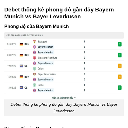
Debet thống kê phong độ gần đây Bayern
Munich vs Bayer Leverkusen
Phong độ của Bayern Munich
Debet thống kê phong độ gần đây Bayern Munich vs Bayer
Leverkusen