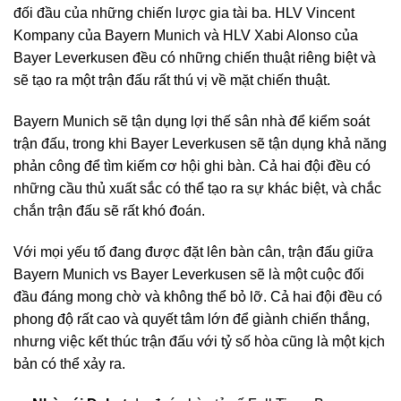
đối đầu của những chiến lược gia tài ba. HLV Vincent
Kompany của Bayern Munich và HLV Xabi Alonso của
Bayer Leverkusen đều có những chiến thuật riêng biệt và
sẽ tạo ra một trận đấu rất thú vị về mặt chiến thuật.
Bayern Munich sẽ tận dụng lợi thế sân nhà để kiểm soát
trận đấu, trong khi Bayer Leverkusen sẽ tận dụng khả năng
phản công để tìm kiếm cơ hội ghi bàn. Cả hai đội đều có
những cầu thủ xuất sắc có thể tạo ra sự khác biệt, và chắc
chắn trận đấu sẽ rất khó đoán.
Với mọi yếu tố đang được đặt lên bàn cân, trận đấu giữa
Bayern Munich vs Bayer Leverkusen sẽ là một cuộc đối
đầu đáng mong chờ và không thể bỏ lỡ. Cả hai đội đều có
phong độ rất cao và quyết tâm lớn để giành chiến thắng,
nhưng việc kết thúc trận đấu với tỷ số hòa cũng là một kịch
bản có thể xảy ra.