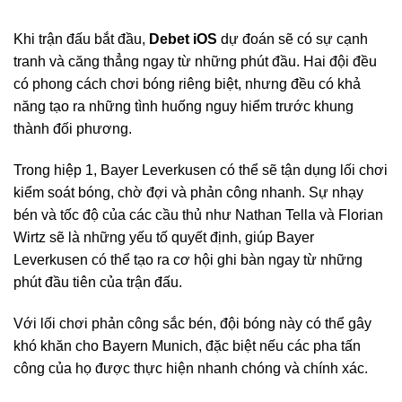
Khi trận đấu bắt đầu,
Debet iOS
dự đoán sẽ có sự cạnh
tranh và căng thẳng ngay từ những phút đầu. Hai đội đều
có phong cách chơi bóng riêng biệt, nhưng đều có khả
năng tạo ra những tình huống nguy hiểm trước khung
thành đối phương.
Trong hiệp 1, Bayer Leverkusen có thể sẽ tận dụng lối chơi
kiểm soát bóng, chờ đợi và phản công nhanh. Sự nhạy
bén và tốc độ của các cầu thủ như Nathan Tella và Florian
Wirtz sẽ là những yếu tố quyết định, giúp Bayer
Leverkusen có thể tạo ra cơ hội ghi bàn ngay từ những
phút đầu tiên của trận đấu.
Với lối chơi phản công sắc bén, đội bóng này có thể gây
khó khăn cho Bayern Munich, đặc biệt nếu các pha tấn
công của họ được thực hiện nhanh chóng và chính xác.