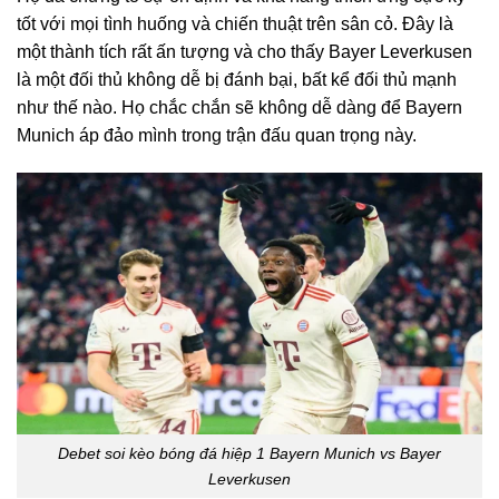
tốt với mọi tình huống và chiến thuật trên sân cỏ. Đây là
một thành tích rất ấn tượng và cho thấy Bayer Leverkusen
là một đối thủ không dễ bị đánh bại, bất kể đối thủ mạnh
như thế nào. Họ chắc chắn sẽ không dễ dàng để Bayern
Munich áp đảo mình trong trận đấu quan trọng này.
Debet soi kèo bóng đá hiệp 1 Bayern Munich vs Bayer
Leverkusen