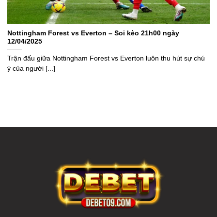
Nottingham Forest vs Everton – Soi kèo 21h00 ngày
12/04/2025
Trận đấu giữa Nottingham Forest vs Everton luôn thu hút sự chú
ý của người [...]