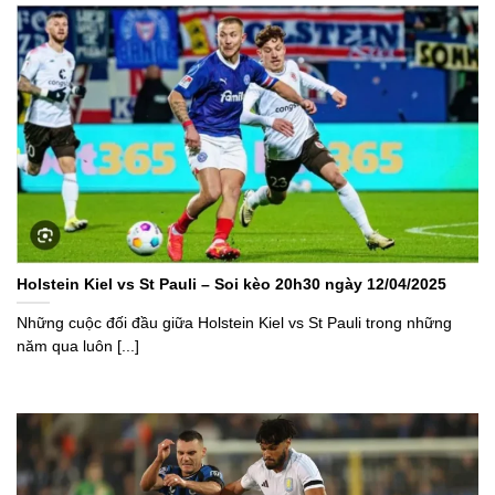
Holstein Kiel vs St Pauli – Soi kèo 20h30 ngày 12/04/2025
Những cuộc đối đầu giữa Holstein Kiel vs St Pauli trong những
năm qua luôn [...]