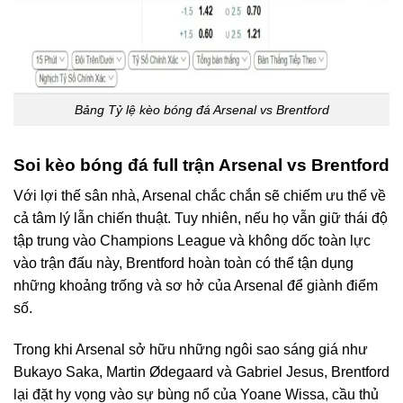
Bảng Tỷ lệ kèo bóng đá Arsenal vs Brentford
Soi kèo bóng đá full trận Arsenal vs Brentford
Với lợi thế sân nhà, Arsenal chắc chắn sẽ chiếm ưu thế về
cả tâm lý lẫn chiến thuật. Tuy nhiên, nếu họ vẫn giữ thái độ
tập trung vào Champions League và không dốc toàn lực
vào trận đấu này, Brentford hoàn toàn có thể tận dụng
những khoảng trống và sơ hở của Arsenal để giành điểm
số.
Trong khi Arsenal sở hữu những ngôi sao sáng giá như
Bukayo Saka, Martin Ødegaard và Gabriel Jesus, Brentford
lại đặt hy vọng vào sự bùng nổ của Yoane Wissa, cầu thủ