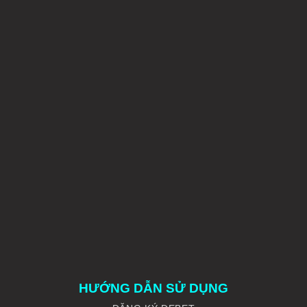
HƯỚNG DẪN SỬ DỤNG