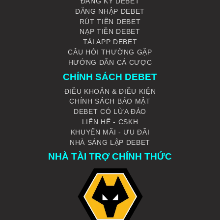
ĐĂNG KÝ DEBET
ĐĂNG NHẬP DEBET
RÚT TIỀN DEBET
NẠP TIỀN DEBET
TẢI APP DEBET
CÂU HỎI THƯỜNG GẶP
HƯỚNG DẪN CÁ CƯỢC
CHÍNH SÁCH DEBET
ĐIỀU KHOẢN & ĐIỀU KIỆN
CHÍNH SÁCH BẢO MẬT
DEBET CÓ LỪA ĐẢO
LIÊN HỆ - CSKH
KHUYẾN MÃI - ƯU ĐÃI
NHÀ SÁNG LẬP DEBET
NHÀ TÀI TRỢ CHÍNH THỨC