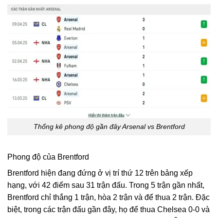
Thống kê phong độ gần đây Arsenal vs Brentford
Phong độ của Brentford
Brentford hiện đang đứng ở vị trí thứ 12 trên bảng xếp
hạng, với 42 điểm sau 31 trận đấu. Trong 5 trận gần nhất,
Brentford chỉ thắng 1 trận, hòa 2 trận và để thua 2 trận. Đặc
biệt, trong các trận đấu gần đây, họ để thua Chelsea 0-0 và