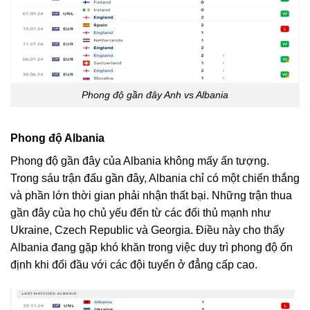
Phong độ gần đây Anh vs Albania
Phong độ Albania
Phong độ gần đây của Albania không mấy ấn tượng.
Trong sáu trận đấu gần đây, Albania chỉ có một chiến thắng
và phần lớn thời gian phải nhận thất bại. Những trận thua
gần đây của họ chủ yếu đến từ các đối thủ mạnh như
Ukraine, Czech Republic và Georgia. Điều này cho thấy
Albania đang gặp khó khăn trong việc duy trì phong độ ổn
định khi đối đầu với các đội tuyển ở đẳng cấp cao.