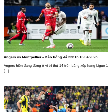
Angers vs Montpellier – Kèo bóng đá 22h15 13/04/2025
Angers hiện đang đứng ở vị trí thứ 14 trên bảng xếp hạng Ligue 1
[...]