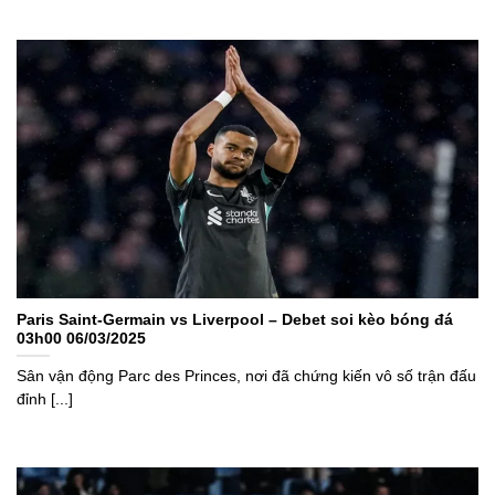
Paris Saint-Germain vs Liverpool – Debet soi kèo bóng đá
03h00 06/03/2025
Sân vận động Parc des Princes, nơi đã chứng kiến vô số trận đấu
đỉnh [...]