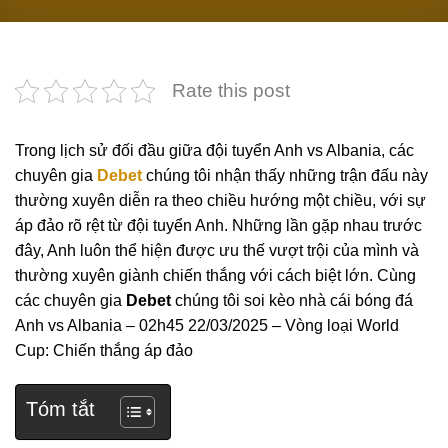
Rate this post
Trong lịch sử đối đầu giữa đội tuyển Anh vs Albania, các
chuyên gia
Debet
chúng tôi nhận thấy những trận đấu này
thường xuyên diễn ra theo chiều hướng một chiều, với sự
áp đảo rõ rệt từ đội tuyển Anh. Những lần gặp nhau trước
đây, Anh luôn thể hiện được ưu thế vượt trội của mình và
thường xuyên giành chiến thắng với cách biệt lớn. Cùng
các chuyên gia
Debet
chúng tôi soi kèo nhà cái bóng đá
Anh vs Albania – 02h45 22/03/2025 – Vòng loại World
Cup: Chiến thắng áp đảo
Tóm tắt