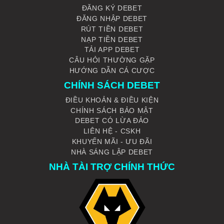
ĐĂNG KÝ DEBET
ĐĂNG NHẬP DEBET
RÚT TIỀN DEBET
NẠP TIỀN DEBET
TẢI APP DEBET
CÂU HỎI THƯỜNG GẶP
HƯỚNG DẪN CÁ CƯỢC
CHÍNH SÁCH DEBET
ĐIỀU KHOẢN & ĐIỀU KIỆN
CHÍNH SÁCH BẢO MẬT
DEBET CÓ LỪA ĐẢO
LIÊN HỆ - CSKH
KHUYẾN MÃI - ƯU ĐÃI
NHÀ SÁNG LẬP DEBET
NHÀ TÀI TRỢ CHÍNH THỨC