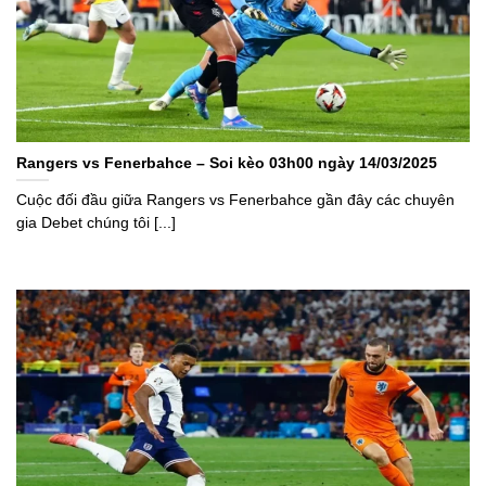
Rangers vs Fenerbahce – Soi kèo 03h00 ngày 14/03/2025
Cuộc đối đầu giữa Rangers vs Fenerbahce gần đây các chuyên
gia Debet chúng tôi [...]