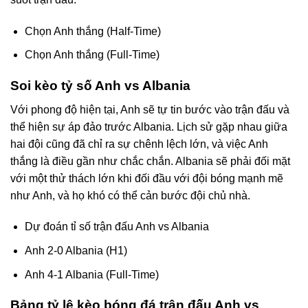
Chọn Anh thắng (Half-Time)
Chọn Anh thắng (Full-Time)
Soi kèo tỷ số Anh vs Albania
Với phong độ hiện tại, Anh sẽ tự tin bước vào trận đấu và
thể hiện sự áp đảo trước Albania. Lịch sử gặp nhau giữa
hai đội cũng đã chỉ ra sự chênh lệch lớn, và việc Anh
thắng là điều gần như chắc chắn. Albania sẽ phải đối mặt
với một thử thách lớn khi đối đầu với đội bóng mạnh mẽ
như Anh, và họ khó có thể cản bước đội chủ nhà.
Dự đoán tỉ số trận đấu Anh vs Albania
Anh 2-0 Albania (H1)
Anh 4-1 Albania (Full-Time)
Bảng tỷ lệ kèo bóng đá trận đấu Anh vs