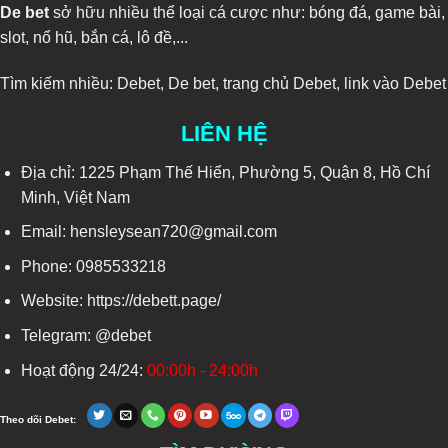
De bet
sở hữu nhiều thể loại cá cược như: bóng đá, game bài,
slot, nổ hũ, bắn cá, lô đề,...
Tìm kiếm nhiều:
Debet
,
De bet
,
trang chủ Debet
,
link vào Debet
LIÊN HỆ
Địa chỉ:
1225 Phạm Thế Hiển, Phường 5, Quận 8, Hồ Chí
Minh, Việt Nam
Email: hensleysean720@gmail.com
Phone:
0985533218
Website:
https://debett.page/
Telegram: @debet
Hoạt động 24/24:
00:00h - 24:00h
Theo dõi Debet: